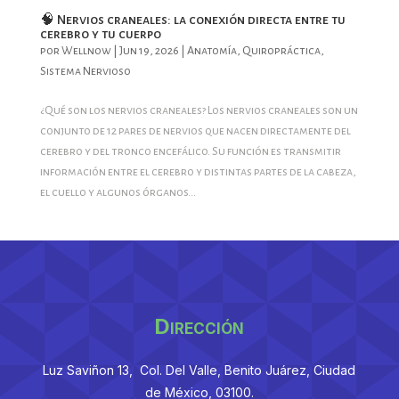
🧠 Nervios craneales: la conexión directa entre tu
cerebro y tu cuerpo
por
Wellnow
|
Jun 19, 2026
|
Anatomía
,
Quiropráctica
,
Sistema Nervioso
¿Qué son los nervios craneales? Los nervios craneales son un
conjunto de 12 pares de nervios que nacen directamente del
cerebro y del tronco encefálico. Su función es transmitir
información entre el cerebro y distintas partes de la cabeza,
el cuello y algunos órganos...
Dirección
Luz Saviñon 13, Col. Del Valle, Benito Juárez, Ciudad
de México, 03100.