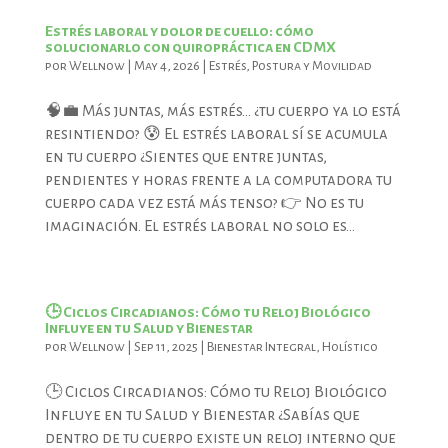
Estrés laboral y dolor de cuello: cómo
solucionarlo con quiropráctica en CDMX
por
Wellnow
|
May 4, 2026
|
Estrés
,
Postura y Movilidad
🧠💼 Más juntas, más estrés… ¿tu cuerpo ya lo está
resintiendo? 😰 El estrés laboral sí se acumula
en tu cuerpo ¿Sientes que entre juntas,
pendientes y horas frente a la computadora tu
cuerpo cada vez está más tenso? 👉 No es tu
imaginación. El estrés laboral no solo es...
🕒 Ciclos Circadianos: Cómo tu Reloj Biológico
Influye en tu Salud y Bienestar
por
Wellnow
|
Sep 11, 2025
|
Bienestar Integral
,
Holístico
🕒 Ciclos Circadianos: Cómo tu Reloj Biológico
Influye en tu Salud y Bienestar ¿Sabías que
dentro de tu cuerpo existe un reloj interno que