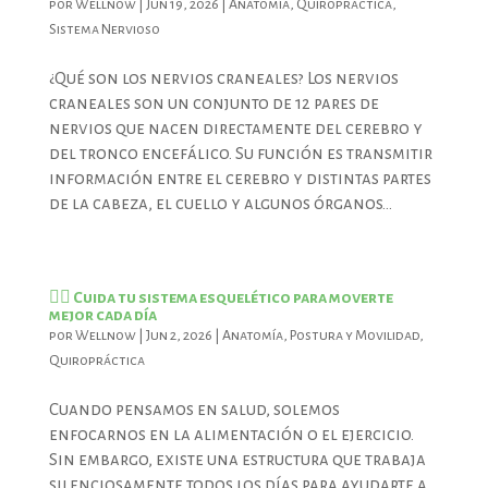
por
Wellnow
|
Jun 19, 2026
|
Anatomía
,
Quiropráctica
,
Sistema Nervioso
¿Qué son los nervios craneales? Los nervios
craneales son un conjunto de 12 pares de
nervios que nacen directamente del cerebro y
del tronco encefálico. Su función es transmitir
información entre el cerebro y distintas partes
de la cabeza, el cuello y algunos órganos...
🧍‍♂️ Cuida tu sistema esquelético para moverte
mejor cada día
por
Wellnow
|
Jun 2, 2026
|
Anatomía
,
Postura y Movilidad
,
Quiropráctica
Cuando pensamos en salud, solemos
enfocarnos en la alimentación o el ejercicio.
Sin embargo, existe una estructura que trabaja
silenciosamente todos los días para ayudarte a